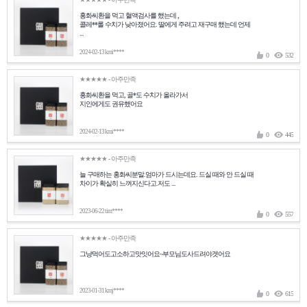
홍화씨환을 먹고 혈액검사를 했는데 ,
콜레**롤 수치가 낮아졌어요. 딸에게 주려고 재구매 했는데 언제
...
2024-02-13 kmi****
0
532
★★★★★
- 아주만족
홍화씨환을 먹고, 골*도 수치가 올라가서
지인에게도 권유했어요
2024-02-13 kmi****
0
445
★★★★★
- 아주만족
늘 구매하는 홍화씨분말.엄마가 드시는데요. 드실 때와 안 드실 때
차이가 확실히 느껴지신다고.저도 ...
2023-06-22 tim****
0
557
★★★★★
- 아주만족
그냥먹어도고소하고맛잇어요~부모님도사드려야겟어요
2023-01-31 kmj****
0
615