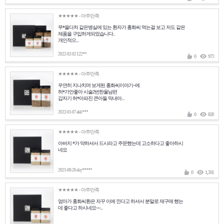
★★★★★
- 아주만족
무*을다처 같은병실에 있는 환자가 홍화씨 먹는걸 보고 저도 같은
제품을 구입하게되었습니다..
개인적으...
2022-02-02 122**
0
973
★★★★★
- 아주만족
우연히 지나치며 보게된 홍화씨이야기~에
허*가안좋아 시술2번한울남편
갑자기 허*아파진 큰아들 막내아...
2022-01-07 akk***
0
828
★★★★★
- 아주만족
아버지 *가 약하셔서 드시라고 주문했는데 고소하다고 좋아하시
네요
2021-08-26 sky*****
0
1,350
★★★★★
- 아주만족
엄마가 홍화씨환은 자꾸 이에 낀다고 하셔서 분말로 재구매 했는
데 좋다고 하시네요~~...