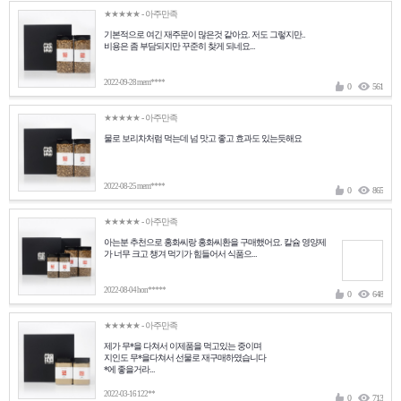
★★★★★
- 아주만족
기본적으로 여긴 재주문이 많은것 같아요. 저도 그렇지만..
비용은 좀 부담되지만 꾸준히 찾게 되네요...
2022-09-28 mem****
0
561
★★★★★
- 아주만족
물로 보리차처럼 먹는데 넘 맛고 좋고 효과도 있는듯해요
2022-08-25 mem****
0
865
★★★★★
- 아주만족
아는분 추천으로 홍화씨랑 홍화씨환을 구매했어요. 칼슘 영양제
가 너무 크고 챙겨 먹기가 힘들어서 식품으...
2022-08-04 hon*****
0
648
★★★★★
- 아주만족
제가 무*을 다쳐서 이제품을 먹고있는 중이며
지인도 무*을다쳐서 선물로 재구매하였습니다
*에 좋을거라...
2022-03-16 122**
0
713