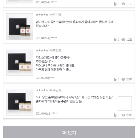
2021-08-25 sky*****
0
1,116
★★★★★
- 아주만족
엄마가 다리 골* 수술하셨는데 홍화씨가 좋다고해서 환으로 구매
했습니다^^
2021-08-25 sky*****
0
1,222
★★★★★
- 아주만족
지인소개로 *에 좋다고하여~
주문했습니다
먹어보니 구수하니~맛이 좋네요
가루와 함께 복용하면 더 좋...
2021-05-28 cys***
0
2,387
★★★★★
- 아주만족
아기 낳고 손*이랑 무*에서 뚝뚝 *소리가 나고 약해진 느낌이 늘어
홍화씨가 *에 좋다는 주변지인들 말 듣...
2021-04-01 mir******
0
2,183
더 보기