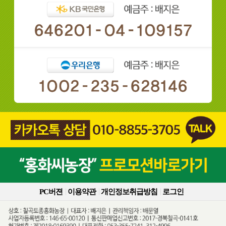
PC버젼
이용약관
개인정보취급방침
로그인